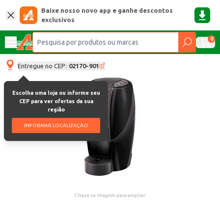
Baixe nosso novo app e ganhe descontos
exclusivos
0
Entregue no CEP:
02170-901
Escolha uma loja ou informe seu
CEP para ver ofertas da sua
região
INFORMAR LOCALIZAÇÃO
Clique na imagem para ampliar.