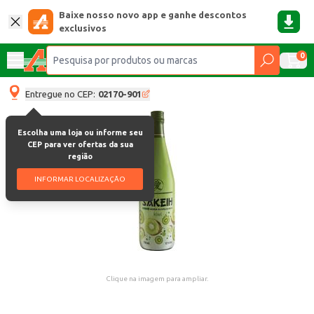
Baixe nosso novo app e ganhe descontos
exclusivos
0
Entregue no CEP:
02170-901
Escolha uma loja ou informe seu
CEP para ver ofertas da sua
região
INFORMAR LOCALIZAÇÃO
Clique na imagem para ampliar.