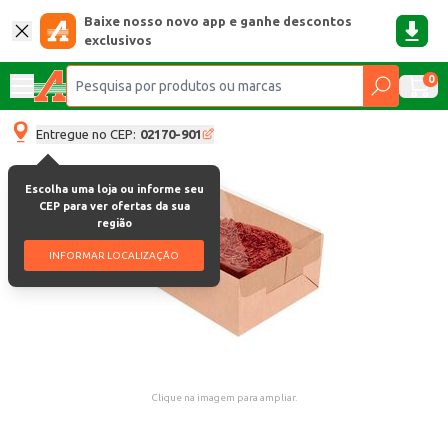
Baixe nosso novo app e ganhe descontos
exclusivos
0
Entregue no CEP:
02170-901
Escolha uma loja ou informe seu
CEP para ver ofertas da sua
região
INFORMAR LOCALIZAÇÃO
Clique na imagem para ampliar.