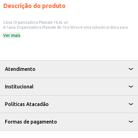
Descrição do produto
Caixa Organizadora Plasvale 16,6L un
A Caixa Organizadora Plasvale de 16,6 litros é uma solução prática para
organização e armazenamento. Ideal para otimizar espaços em
Ver mais
residências, comércios e outros ambientes, ela oferece capacidade para
diversos itens, auxiliando na organização de forma eficiente.
Dicas de Uso:
Organização de brinquedos em quartos infantis.
Armazenamento de produtos de limpeza e higiene.
Organização de mantimentos em despensas.
Ideal para organizar itens em escritórios e home offices.
Atendimento
A Caixa Organizadora Plasvale é uma opção versátil e funcional para quem
busca praticidade e organização no dia a dia, ajudando a manter seus
espaços organizados e seus objetos protegidos.
Institucional
Políticas Atacadão
Formas de pagamento