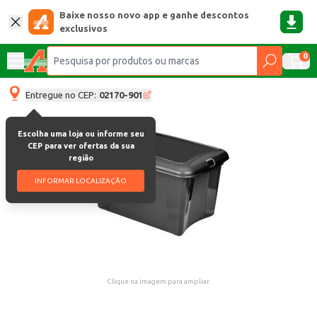
Baixe nosso novo app e ganhe descontos
exclusivos
0
Entregue no CEP:
02170-901
Escolha uma loja ou informe seu
CEP para ver ofertas da sua
região
INFORMAR LOCALIZAÇÃO
Clique na imagem para ampliar.