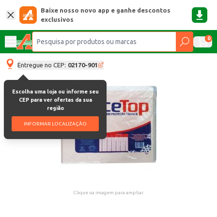
Baixe nosso novo app e ganhe descontos
exclusivos
0
Entregue no CEP:
02170-901
Escolha uma loja ou informe seu
CEP para ver ofertas da sua
região
INFORMAR LOCALIZAÇÃO
Clique na imagem para ampliar.