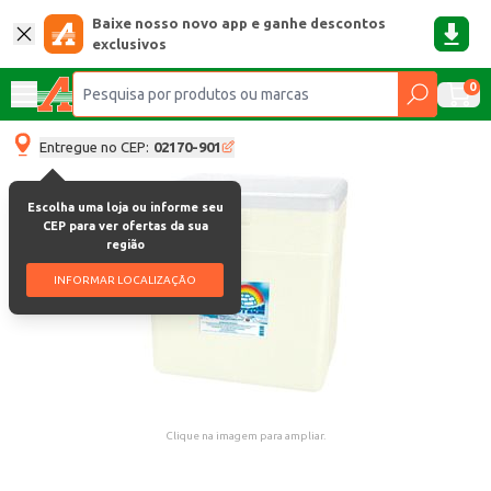
Baixe nosso novo app e ganhe descontos
exclusivos
0
Entregue no CEP:
02170-901
Escolha uma loja ou informe seu
CEP para ver ofertas da sua
região
INFORMAR LOCALIZAÇÃO
Clique na imagem para ampliar.