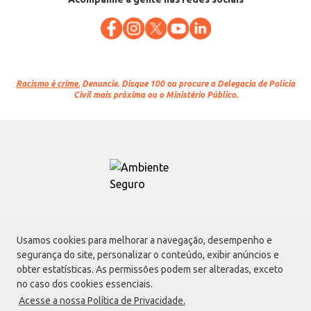
Racismo é crime.
Denuncie. Disque 100 ou procure a Delegacia de Polícia
Civil mais próxima ou o Ministério Público.
Atacadão S.A.
Usamos cookies para melhorar a navegação, desempenho e
Avenida Morvan Dias de Figueiredo, 6169, Vila Maria, São Paulo - SP | CEP
segurança do site, personalizar o conteúdo, exibir anúncios e
02170-901 | CNPJ: 75.315.333/0001-09
obter estatísticas. As permissões podem ser alteradas, exceto
Envio de documentos administrativos e jurídicos:
no caso dos cookies essenciais.
Avenida Morvan Dias de Figueiredo, 6169, Vila Maria, São Paulo - SP | CEP
Acesse a nossa Política de Privacidade.
02170-901