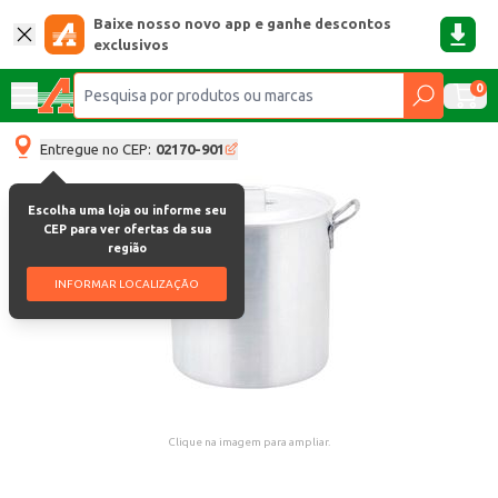
Baixe nosso novo app e ganhe descontos
exclusivos
0
Entregue no CEP:
02170-901
Escolha uma loja ou informe seu
CEP para ver ofertas da sua
região
INFORMAR LOCALIZAÇÃO
Clique na imagem para ampliar.