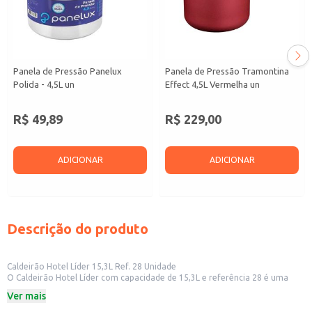
Panela de Pressão Panelux
Panela de Pressão Tramontina
Polida - 4,5L un
Effect 4,5L Vermelha un
R$ 49,89
R$ 229,00
ADICIONAR
ADICIONAR
Descrição do produto
Caldeirão Hotel Líder 15,3L Ref. 28 Unidade
O Caldeirão Hotel Líder com capacidade de 15,3L e referência 28 é uma
opção versátil para diversas aplicações. Sua construção robusta o torna
Ver mais
ideal para uso em cozinhas de restaurantes, hotéis e outros
estabelecimentos comerciais que necessitam de um utensílio resistente e