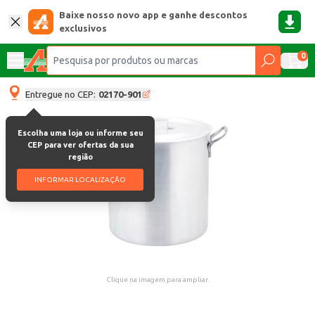
Baixe nosso novo app e ganhe descontos
exclusivos
0
Entregue no CEP:
02170-901
Escolha uma loja ou informe seu
CEP para ver ofertas da sua
região
INFORMAR LOCALIZAÇÃO
Clique na imagem para ampliar.