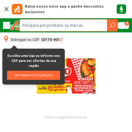
Baixe nosso novo app e ganhe descontos
exclusivos
0
Entregue no CEP:
02170-901
Escolha uma loja ou informe seu
CEP para ver ofertas da sua
região
INFORMAR LOCALIZAÇÃO
Clique na imagem para ampliar.