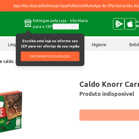
App Meu Atacadão
Nossas lojas
Folhetos
WhatsApp de Ofertas
Cartão At
Entregue pela Loja - Vila Maria
Ba
para o CEP
02170-901
M
Escolha uma loja ou informe seu
Limpeza
Chocolates
Higiene
Beb
CEP para ver ofertas da sua região
INFORMAR LOCALIZAÇÃO
e caldo
Caldo Knorr Carne 114g
Caldo Knorr Car
Produto indisponível