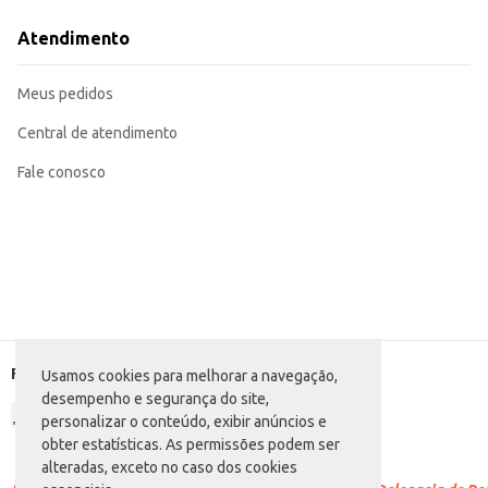
Perfeito para uso doméstico no preparo de refeições rápidas e saborosas.
O Caldo Knorr Carne oferece conveniência e sabor, tornando o preparo de sua
Atendimento
estabelecimentos comerciais que buscam soluções eficientes e de qualidade.
Marca: Knorr
Departamento: Mercearia
Meus pedidos
Categoria: Tempero pronto e caldo
Conteúdo: 114g
EAN: 7891150012363
Central de atendimento
Fale conosco
Formas de pagamento
Usamos cookies para melhorar a navegação,
desempenho e segurança do site,
personalizar o conteúdo, exibir anúncios e
obter estatísticas. As permissões podem ser
alteradas, exceto no caso dos cookies