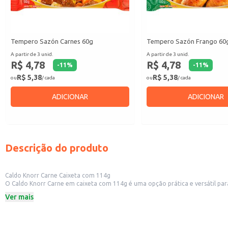
Tempero Sazón Carnes 60g
Tempero Sazón Frango 60
A partir de 3 unid.
A partir de 3 unid.
R$ 4,78
R$ 4,78
-
11
%
-
11
%
R$ 5,38
R$ 5,38
ou
/ cada
ou
/ cada
ADICIONAR
ADICIONAR
Descrição do produto
Caldo Knorr Carne Caixeta com 114g
O Caldo Knorr Carne em caixeta com 114g é uma opção prática e versátil para o preparo de diversas receitas. Sua apresentação em caixeta facilita o armazename
também para uso doméstico. A praticidade da embalagem permite
Ver mais
Dicas de uso:
Utilize para realçar o sabor de sopas, molhos e ensopados.
Ideal para o preparo de carnes, aves e legumes, adicionando um sabor intens
Pode ser usado em grandes quantidades para atender às necessidades de est