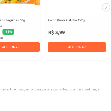
zón Legumes 60g
Caldo Knorr Galinha 152g
id.
R$ 3,99
-
11
%
cada
ADICIONAR
ADICIONAR