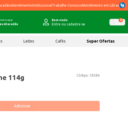
acadão
Atendimento
Institucional
Trabalhe Conosco
Atendimento em Libras
ixe o app
0
Bem-vindo
Entre ou cadastre-se
eu Atacadão
ês
Leites
Cafés
Super Ofertas
Código:
38286
ne 114g
Adicionar