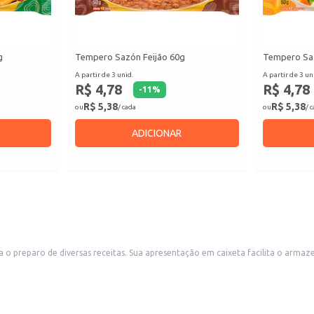
g
Tempero Sazón Feijão 60g
Tempero Sa
A partir de 3 unid.
A partir de 3 un
R$ 4,78
R$ 4,78
-
11
%
R$ 5,38
R$ 5,38
ou
/ cada
ou
/ 
ADICIONAR
nto e o uso, sendo ideal para restaurantes, cozinhas industriais, e
 dosagem precisa, evitando desperdícios.
o e saboroso.
abelecimentos comerciais como restaurantes e lanchonetes.