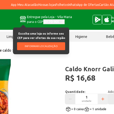
App Meu Atacadão
Nossas lojas
Folhetos
WhatsApp de Ofertas
Cartão At
Entregue pela Loja - Vila Maria
Ba
para o CEP
02170-901
M
Escolha uma loja ou informe seu
Limpeza
Chocolates
Higiene
Beb
CEP para ver ofertas da sua região
INFORMAR LOCALIZAÇÃO
e caldo
Caldo Knorr Galinha 1,010kg
Caldo Knorr Gal
R$ 16,68
Quantidade:
Adic
unidade
= 0 caixa
= 1 unidade