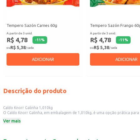
Tempero Sazón Carnes 60g
Tempero Sazón Frango 60
A partir de 3 unid.
A partir de 3 unid.
R$ 4,78
R$ 4,78
-
11
%
-
11
%
R$ 5,38
R$ 5,38
ou
/ cada
ou
/ cada
ADICIONAR
ADICIONAR
Descrição do produto
Caldo Knorr Galinha 1,010kg
O Caldo Knorr Galinha, em embalagem de 1,010kg, é uma opção prática para adi
versátil que pode ser utilizado em diversas receitas.
Ver mais
Dicas de Uso:
Utilize para temperar sopas, ensopados e caldos.
Adicione ao arroz para um sabor mais rico.
Use como base para molhos e acompanhamentos.