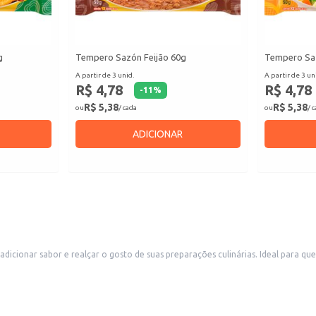
g
Tempero Sazón Feijão 60g
Tempero Sa
A partir de 3 unid.
A partir de 3 un
R$ 4,78
R$ 4,78
-
11
%
R$ 5,38
R$ 5,38
ou
/ cada
ou
/ 
ADICIONAR
cionar sabor e realçar o gosto de suas preparações culinárias. Ideal para quem