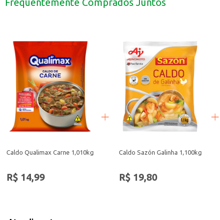
Frequentemente Comprados Juntos
Pode ser usado em diversas receitas, tanto em cozinhas domésticas quanto 
Com o Caldo Knorr Galinha, você garante sabor e praticidade para suas recei
Caldo Qualimax Carne 1,010kg
Caldo Sazón Galinha 1,100kg
R$ 14,99
R$ 19,80