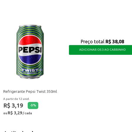
em estabelecimentos comerciais.
tas, tornando seus pratos ainda mais saborosos e agradando a todos os paladar
Preço total
R$ 38,08
ADICIONAR OS 3 AO CARRINHO
Refrigerante Pepsi Twist 350ml
A partir de 12 unid.
R$ 3,19
-
3
%
R$ 3,29
ou
/ cada