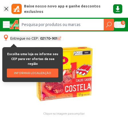
Baixe nosso novo app e ganhe descontos
exclusivos
0
Entregue no CEP:
02170-901
Escolha uma loja ou informe seu
CEP para ver ofertas da sua
região
INFORMAR LOCALIZAÇÃO
Clique na imagem para ampliar.