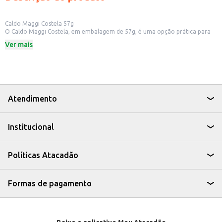
Caldo Maggi Costela 57g
O Caldo Maggi Costela, em embalagem de 57g, é uma opção prática para
adicionar sabor e realçar o gosto de suas preparações. Ideal para quem
Ver mais
busca praticidade na cozinha, ele pode ser utilizado em diversas receitas,
desde o preparo de caldos e sopas até o tempero de carnes e legumes.
Dicas de uso:
Utilize para intensificar o sabor de sopas e caldos caseiros.
Adicione ao preparo de arroz, feijão e outros grãos.
Tempere carnes, aves e peixes antes de cozinhar.
Use como base para molhos e acompanhamentos.
Atendimento
Com o Caldo Maggi Costela, você tem um aliado na cozinha para criar
pratos saborosos de forma rápida e eficiente, agregando um toque
especial às suas refeições.
Institucional
Políticas Atacadão
Formas de pagamento