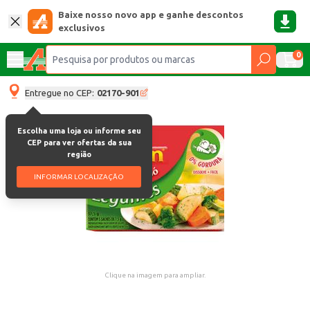
Baixe nosso novo app e ganhe descontos
exclusivos
0
Entregue no CEP:
02170-901
Escolha uma loja ou informe seu
CEP para ver ofertas da sua
região
INFORMAR LOCALIZAÇÃO
Clique na imagem para ampliar.