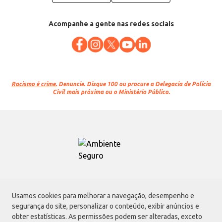
Acompanhe a gente nas redes sociais
Racismo é crime.
Denuncie. Disque 100 ou procure a Delegacia de Polícia
Civil mais próxima ou o Ministério Público.
Atacadão S.A.
Usamos cookies para melhorar a navegação, desempenho e
Avenida Morvan Dias de Figueiredo, 6169, Vila Maria, São Paulo - SP | CEP
segurança do site, personalizar o conteúdo, exibir anúncios e
02170-901 | CNPJ: 75.315.333/0001-09
obter estatísticas. As permissões podem ser alteradas, exceto