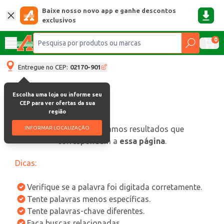
Baixe nosso novo app e ganhe descontos
exclusivos
0
Entregue no CEP:
02170-901
Escolha uma loja ou informe seu
CEP para ver ofertas da sua
região
oops, não encontramos resultados que
INFORMAR LOCALIZAÇÃO
correspondam a
essa página
.
Dicas:
Verifique se a palavra foi digitada corretamente.
Tente palavras menos específicas.
Tente palavras-chave diferentes.
Faça buscas relacionadas.