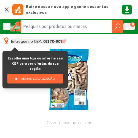
Baixe nosso novo app e ganhe descontos
exclusivos
0
Entregue no CEP:
02170-901
Escolha uma loja ou informe seu
CEP para ver ofertas da sua
região
INFORMAR LOCALIZAÇÃO
Clique na imagem para ampliar.