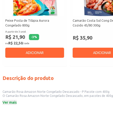
Peixe Posta de Tilápia Aurora
Camarão Costa Sul Cong D
Congelado 800g
Cozido 45/80 300g
A partir de 3 unid.
R$ 21,90
R$ 35,90
-
3
%
R$ 22,50
ou
/ cada
ADICIONAR
ADICIONAR
Descrição do produto
Camarão Rosa Amazon Norte Congelado Descascado - P Pacote com 400g
O Camarão Rosa Amazon Norte Congelado Descascado, em pacotes de 400g, ofe
com frutos do mar. Sua pré-limpeza facilita o preparo, otimizando o tempo n
Ver mais
Formato:
Pacote com 400g
Tipo:
Camarão Rosa Descascado
Estado:
Congelado