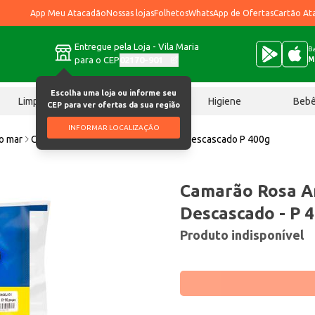
App Meu Atacadão
Nossas lojas
Folhetos
WhatsApp de Ofertas
Cartão At
Entregue pela Loja - Vila Maria
Ba
para o CEP
02170-901
M
Escolha uma loja ou informe seu
Limpeza
Chocolates
Higiene
Beb
CEP para ver ofertas da sua região
INFORMAR LOCALIZAÇÃO
o mar
Camarão Rosa Amazon Norte Cong Descascado P 400g
Camarão Rosa A
Descascado - P 
Produto indisponível