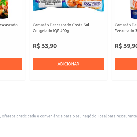
escascado
Camarão Descascado Costa Sul
Camarão De
Congelado IQF 400g
Eviscerado 
R$ 33,90
R$ 39,9
ADICIONAR
rece praticidade e conveniência para o seu negócio. Ideal para restaurantes
a cozinha e reduzindo custos operacionais.