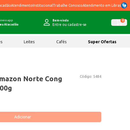
acadão
Atendimento
Institucional
Trabalhe Conosco
Atendimento em Libras
ixe o app
0
Bem-vindo
Entre ou cadastre-se
eu Atacadão
ês
Leites
Cafés
Super Ofertas
Código:
5484
mazon Norte Cong
400g
Adicionar