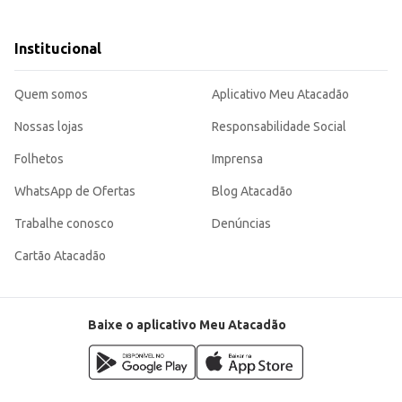
atos saborosos.
Institucional
ratos.
eus clientes esperam, sem abrir mão da praticidade e do rendimento. Sua apr
Quem somos
Aplicativo Meu Atacadão
Nossas lojas
Responsabilidade Social
Folhetos
Imprensa
WhatsApp de Ofertas
Blog Atacadão
Trabalhe conosco
Denúncias
Cartão Atacadão
Baixe o aplicativo Meu Atacadão