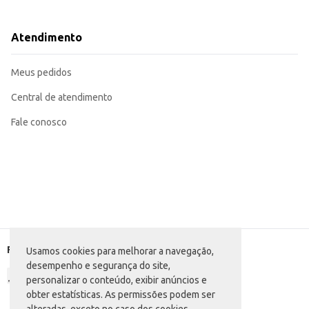
Tamanho:
Pequeno (P)
Dicas de Uso:
Utilize em receitas de camarão ao alho e óleo, moqueca, risotos e outros pr
Atendimento
Ideal para preparo rápido de aperitivos e petiscos.
Pode ser utilizado como ingrediente principal ou complemento em diversos p
Com o Camarão Rosa Amazon Norte, você garante a qualidade e o sabor que s
Meus pedidos
gerenciamento de custos.
Central de atendimento
Fale conosco
Formas de pagamento
Usamos cookies para melhorar a navegação,
desempenho e segurança do site,
personalizar o conteúdo, exibir anúncios e
obter estatísticas. As permissões podem ser