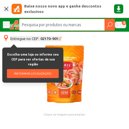
Baixe nosso novo app e ganhe descontos
exclusivos
0
Entregue no CEP:
02170-901
Escolha uma loja ou informe seu
CEP para ver ofertas da sua
região
INFORMAR LOCALIZAÇÃO
Clique na imagem para ampliar.