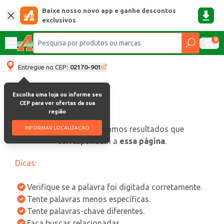
Baixe nosso novo app e ganhe descontos
exclusivos
0
Entregue no CEP:
02170-901
Escolha uma loja ou informe seu
CEP para ver ofertas da sua
região
oops, não encontramos resultados que
INFORMAR LOCALIZAÇÃO
correspondam a
essa página
.
Dicas:
Verifique se a palavra foi digitada corretamente.
Tente palavras menos específicas.
Tente palavras-chave diferentes.
Faça buscas relacionadas.