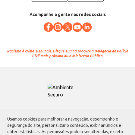
Acompanhe a gente nas redes sociais
Racismo é crime.
Denuncie. Disque 100 ou procure a Delegacia de Polícia
Civil mais próxima ou o Ministério Público.
Atacadão S.A.
Usamos cookies para melhorar a navegação, desempenho e
Avenida Morvan Dias de Figueiredo, 6169, Vila Maria, São Paulo - SP | CEP
segurança do site, personalizar o conteúdo, exibir anúncios e
02170-901 | CNPJ: 75.315.333/0001-09
obter estatísticas. As permissões podem ser alteradas, exceto