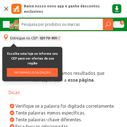
Baixe nosso novo app e ganhe descontos
exclusivos
0
Entregue no CEP:
02170-901
Escolha uma loja ou informe seu
CEP para ver ofertas da sua
região
oops, não encontramos resultados que
INFORMAR LOCALIZAÇÃO
correspondam a
essa página
.
Dicas:
Verifique se a palavra foi digitada corretamente.
Tente palavras menos específicas.
Tente palavras-chave diferentes.
Faça buscas relacionadas.