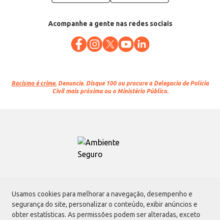
Acompanhe a gente nas redes sociais
Racismo é crime.
Denuncie. Disque 100 ou procure a Delegacia de Polícia
Civil mais próxima ou o Ministério Público.
Atacadão S.A.
Usamos cookies para melhorar a navegação, desempenho e
Avenida Morvan Dias de Figueiredo, 6169, Vila Maria, São Paulo - SP | CEP
segurança do site, personalizar o conteúdo, exibir anúncios e
02170-901 | CNPJ: 75.315.333/0001-09
obter estatísticas. As permissões podem ser alteradas, exceto