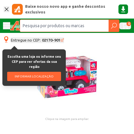
Baixe nosso novo app e ganhe descontos
exclusivos
0
Entregue no CEP:
02170-901
Escolha uma loja ou informe seu
CEP para ver ofertas da sua
região
INFORMAR LOCALIZAÇÃO
Clique na imagem para ampliar.