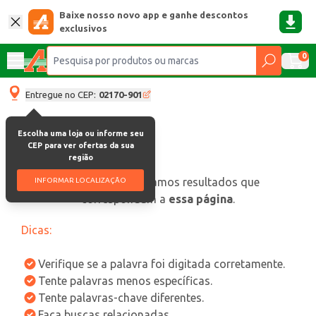
Baixe nosso novo app e ganhe descontos
exclusivos
0
Entregue no CEP:
02170-901
Escolha uma loja ou informe seu
CEP para ver ofertas da sua
região
oops, não encontramos resultados que
INFORMAR LOCALIZAÇÃO
correspondam a
essa página
.
Dicas:
Verifique se a palavra foi digitada corretamente.
Tente palavras menos específicas.
Tente palavras-chave diferentes.
Faça buscas relacionadas.