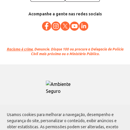
Acompanhe a gente nas redes sociais
Racismo é crime.
Denuncie. Disque 100 ou procure a Delegacia de Polícia
Civil mais próxima ou o Ministério Público.
Atacadão S.A.
Usamos cookies para melhorar a navegação, desempenho e
Avenida Morvan Dias de Figueiredo, 6169, Vila Maria, São Paulo - SP | CEP
segurança do site, personalizar o conteúdo, exibir anúncios e
02170-901 | CNPJ: 75.315.333/0001-09
obter estatísticas. As permissões podem ser alteradas, exceto