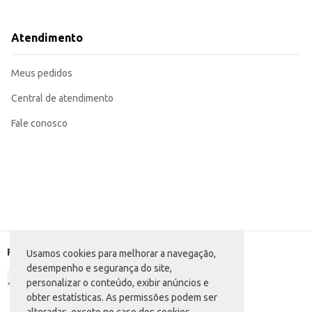
Excelente opção para revenda em lojas de departamento e estabelecimentos 
A Caneca de Chopp Yangzi Royal oferece uma boa relação custo-benefício, s
design a tornam uma adição conveniente para qualquer ambiente.
Atendimento
Marca: Yangzi
Departamento: Utilidades domésticas
Categoria: Copo, caneca e taça
Meus pedidos
EAN: 7899655038949
Central de atendimento
Fale conosco
Formas de pagamento
Usamos cookies para melhorar a navegação,
desempenho e segurança do site,
personalizar o conteúdo, exibir anúncios e
obter estatísticas. As permissões podem ser