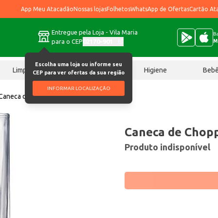
App Meu Atacadão
Nossas lojas
Folhetos
WhatsApp de Ofertas
Cartão At
Entregue pela Loja - Vila Maria
Ba
para o CEP
02170-901
M
Escolha uma loja ou informe seu
Limpeza
Chocolates
Higiene
Beb
CEP para ver ofertas da sua região
INFORMAR LOCALIZAÇÃO
Caneca de Chopp Yangzi Royal un
Caneca de Chopp
Produto indisponível