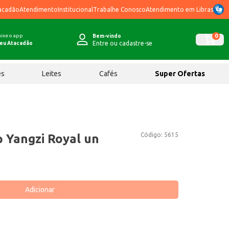
acadão
Atendimento
Institucional
Trabalhe Conosco
Atendimento em Libras
ixe o app
0
Bem-vindo
Entre ou cadastre-se
eu Atacadão
ês
Leites
Cafés
Super Ofertas
Código:
5615
 Yangzi Royal un
Adicionar