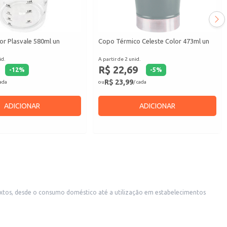
r Plasvale 580ml un
Copo Térmico Celeste Color 473ml un
id.
A partir de 2 unid.
R$ 22,69
-
12
%
-
5
%
R$ 23,99
cada
ou
/ cada
ADICIONAR
ADICIONAR
rejistas que atendem a um público que busca produtos de qualidade para o dia a dia.