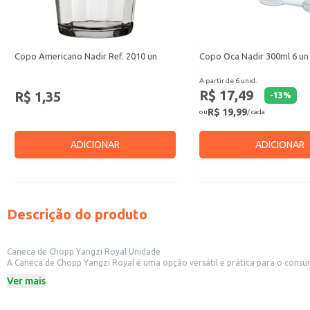
Copo Americano Nadir Ref. 2010 un
Copo Oca Nadir 300ml 6 un
A partir de 6 unid.
R$ 17,49
R$ 1,35
-
13
%
R$ 19,99
ou
/ cada
ADICIONAR
ADICIONAR
Descrição do produto
Caneca de Chopp Yangzi Royal Unidade
A Caneca de Chopp Yangzi Royal é uma opção versátil e prática para o consumo de chopp e outras bebidas. Sua construção permite o uso em diversos contextos, 
comerciais como bares e restaurantes. A canec
Ver mais
Dicas de uso:
Ideal para o consumo de chopp em casa, durante eventos ou encontros com 
Perfeita para bares e restaurantes que buscam oferecer uma experiência agra