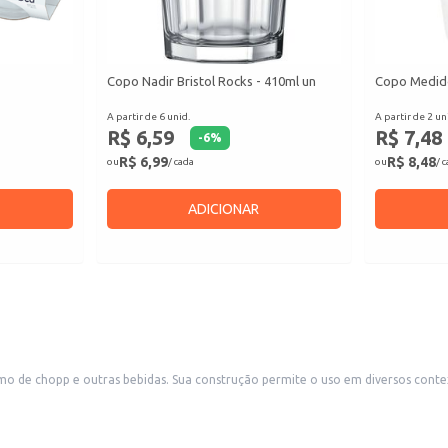
Copo Nadir Bristol Rocks - 410ml un
Copo Medido
A partir de 6 unid.
A partir de 2 un
R$ 6,59
R$ 7,48
-
6
%
R$ 6,99
R$ 8,48
ou
/ cada
ou
/ 
ADICIONAR
desde o consumo doméstico até a utilização em estabelecimentos
a é ideal para revenda em lojas de utilidades domésticas, supermercados e outros comércios va
amigos.
dável aos seus clientes.