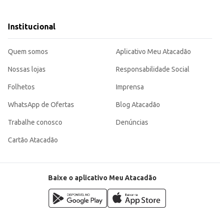
que comercializam artigos para casa e cozinha.
endo uma escolha adequada tanto para o consumidor final quanto para o comer
Institucional
Quem somos
Aplicativo Meu Atacadão
Nossas lojas
Responsabilidade Social
Folhetos
Imprensa
WhatsApp de Ofertas
Blog Atacadão
Trabalhe conosco
Denúncias
Cartão Atacadão
Baixe o aplicativo Meu Atacadão