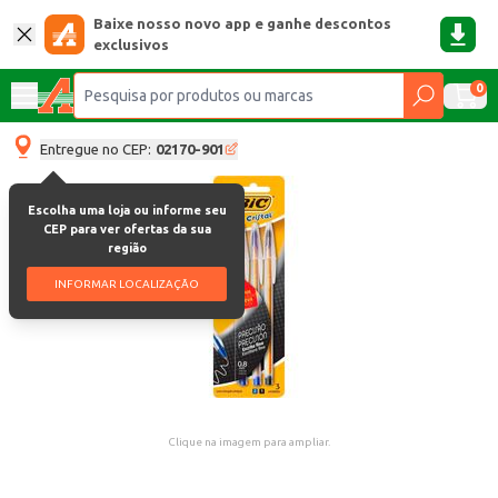
Baixe nosso novo app e ganhe descontos
exclusivos
0
Entregue no CEP:
02170-901
Escolha uma loja ou informe seu
CEP para ver ofertas da sua
região
INFORMAR LOCALIZAÇÃO
Clique na imagem para ampliar.