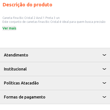
Descrição do produto
Caneta Fina Bic Cristal 2 Azul 1 Preta 3 un
Este conjunto de canetas finas Bic Cristal é ideal para quem busca precisão
e praticidade na escrita. Com duas canetas na cor azul e uma na cor preta,
Ver mais
este kit atende às necessidades de uso em diversas situações, seja para uso
em casa, no escritório ou em ambientes escolares.
Dicas de Uso:
Perfeitas para anotações detalhadas e escrita fina.
Indicadas para uso em trabalhos escolares e universitários.
Ideais para uso em escritórios, para assinaturas e documentos.
Práticas para ter sempre à mão em seu dia a dia.
Atendimento
As canetas finas Bic Cristal são uma escolha confiável para quem busca
qualidade e eficiência em seus materiais de escrita, oferecendo um traço
consistente e durabilidade.
Institucional
Políticas Atacadão
Formas de pagamento