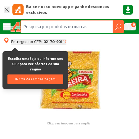
Baixe nosso novo app e ganhe descontos
exclusivos
0
Entregue no CEP:
02170-901
Escolha uma loja ou informe seu
CEP para ver ofertas da sua
região
INFORMAR LOCALIZAÇÃO
Clique na imagem para ampliar.