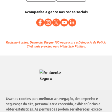
Acompanhe a gente nas redes sociais
Racismo é crime.
Denuncie. Disque 100 ou procure a Delegacia de Polícia
Civil mais próxima ou o Ministério Público.
Atacadão S.A.
Usamos cookies para melhorar a navegação, desempenho e
Avenida Morvan Dias de Figueiredo, 6169, Vila Maria, São Paulo - SP | CEP
segurança do site, personalizar o conteúdo, exibir anúncios e
02170-901 | CNPJ: 75.315.333/0001-09
obter estatísticas. As permissões podem ser alteradas, exceto