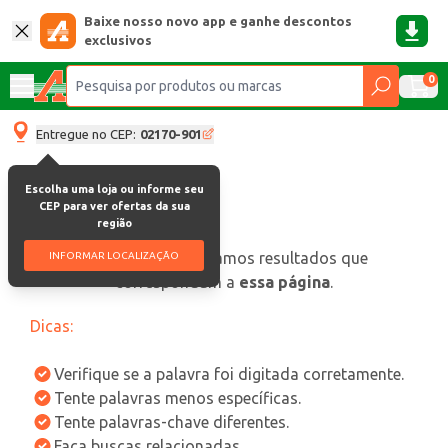
Baixe nosso novo app e ganhe descontos
exclusivos
0
Entregue no CEP:
02170-901
Escolha uma loja ou informe seu
CEP para ver ofertas da sua
região
oops, não encontramos resultados que
INFORMAR LOCALIZAÇÃO
correspondam a
essa página
.
Dicas:
Verifique se a palavra foi digitada corretamente.
Tente palavras menos específicas.
Tente palavras-chave diferentes.
Faça buscas relacionadas.