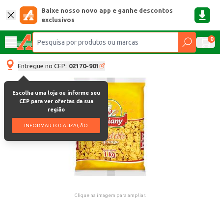
Baixe nosso novo app e ganhe descontos
exclusivos
0
Entregue no CEP:
02170-901
Escolha uma loja ou informe seu
CEP para ver ofertas da sua
região
INFORMAR LOCALIZAÇÃO
Clique na imagem para ampliar.