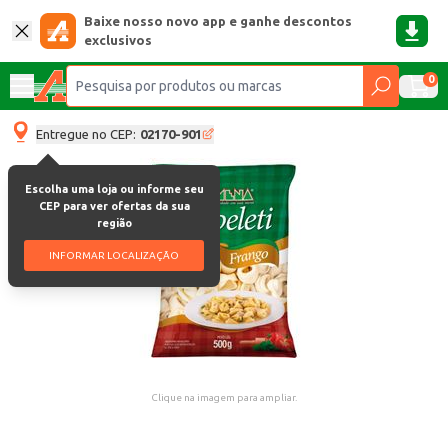
Baixe nosso novo app e ganhe descontos
exclusivos
0
Entregue no CEP:
02170-901
Escolha uma loja ou informe seu
CEP para ver ofertas da sua
região
INFORMAR LOCALIZAÇÃO
Clique na imagem para ampliar.