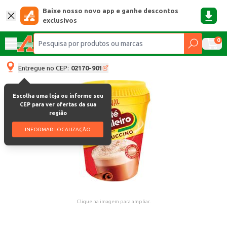
Baixe nosso novo app e ganhe descontos
exclusivos
0
Entregue no CEP:
02170-901
Escolha uma loja ou informe seu
CEP para ver ofertas da sua
região
INFORMAR LOCALIZAÇÃO
Clique na imagem para ampliar.