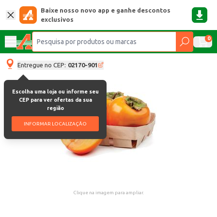
Baixe nosso novo app e ganhe descontos
exclusivos
0
Entregue no CEP:
02170-901
Escolha uma loja ou informe seu
CEP para ver ofertas da sua
região
INFORMAR LOCALIZAÇÃO
Clique na imagem para ampliar.