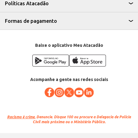
da sua família. Sua textura macia e sabor agradável garantem uma
Políticas Atacadão
experiência satisfatória.
Formas de pagamento
Baixe o aplicativo Meu Atacadão
Acompanhe a gente nas redes sociais
Racismo é crime.
Denuncie. Disque 100 ou procure a Delegacia de Polícia
Civil mais próxima ou o Ministério Público.