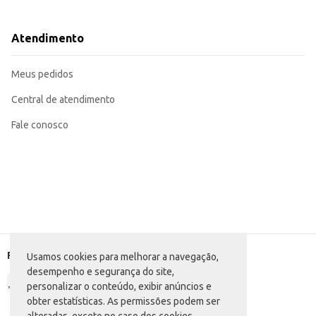
Sua aplicação facilita a remoção de sujeira e proporciona brilho, deixando a
O Cara Brilhowax Incolor oferece uma solução eficiente e prática para a limp
fórmula e rendimento contribuem para uma limpeza eficaz e econômica.
Atendimento
Marca: Brilhowax
Departamento: Limpeza
Categoria: Cera e polidor
Meus pedidos
Conteúdo: 750ml
EAN: 7891242405158
Central de atendimento
Fale conosco
Formas de pagamento
Usamos cookies para melhorar a navegação,
desempenho e segurança do site,
personalizar o conteúdo, exibir anúncios e
obter estatísticas. As permissões podem ser