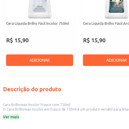
Cera Líquida Brilho Fácil Incolor 750ml
Cera Líquida Brilho Fácil A
R$ 15,90
R$ 15,90
ADICIONAR
ADICIONAR
Descrição do produto
Cara Brilhowax Incolor Frasco com 750ml
O Cara Brilhowax Incolor em frasco de 750ml é um produto versátil para limpeza e conservação de diversos tipos de superfícies. Sua fórmul
prática para esta
Ver mais
Dicas de Uso:
Ideal para a limpeza e polimento de pisos, móveis e superfícies diversas em e
Recomendado para uso doméstico na limpeza e conservação de móveis, pisos