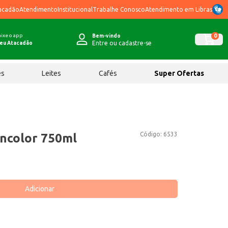
acadão
Atendimento
Institucional
Trabalhe Conosco
Atendimento em Libras
ixe o app
0
Bem-vindo
Entre ou cadastre-se
eu Atacadão
ês
Leites
Cafés
Super Ofertas
Código:
6533
Incolor 750ml
Adicionar