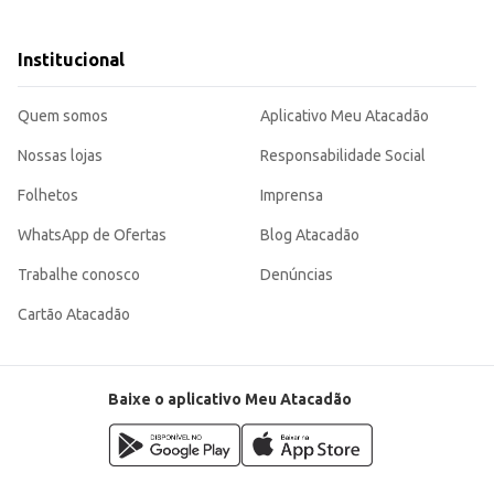
s superfícies limpas e com aspecto renovado.
eza e conservação, proporcionando brilho e facilitando a manutenção de diferent
Institucional
Quem somos
Aplicativo Meu Atacadão
Nossas lojas
Responsabilidade Social
Folhetos
Imprensa
WhatsApp de Ofertas
Blog Atacadão
Trabalhe conosco
Denúncias
Cartão Atacadão
Baixe o aplicativo Meu Atacadão