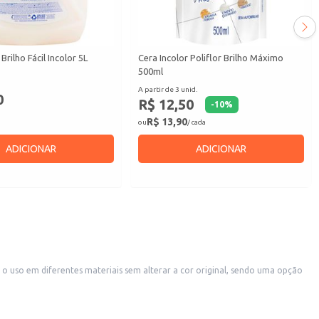
Brilho Fácil Incolor 5L
Cera Incolor Poliflor Brilho Máximo
500ml
A partir de 3 unid.
0
R$ 12,50
-
10
%
R$ 13,90
ou
/ cada
ADICIONAR
ADICIONAR
scolha econômica para quem busca eficiência na limpeza.