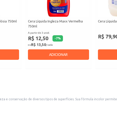
rdósia 750ml
Cera Líquida Ingleza Maxx Vermelha
Cera Líquida 
750ml
A partir de 3 unid.
R$ 79,9
R$ 12,50
-
7
%
R$ 13,50
ou
/ cada
ADICIONAR
a incolor permite o uso em diferentes materiais sem alterar a cor original, sendo uma opção
belecimentos comerciais e para uso doméstico. A embalagem de 750ml oferece um bom rendimento, tornando-se uma e
stabelecimentos comerciais como lojas, escritórios e restaurantes.
 e outros objetos.