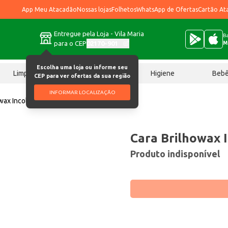
App Meu Atacadão
Nossas lojas
Folhetos
WhatsApp de Ofertas
Cartão At
Entregue pela Loja - Vila Maria
Ba
para o CEP
02170-901
M
Escolha uma loja ou informe seu
Limpeza
Chocolates
Higiene
Beb
CEP para ver ofertas da sua região
INFORMAR LOCALIZAÇÃO
wax Incolor 750ml
Cara Brilhowax 
Produto indisponível