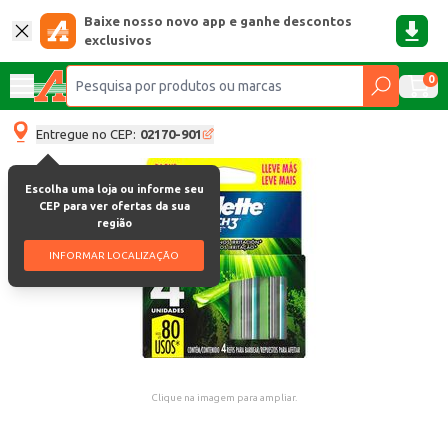
Baixe nosso novo app e ganhe descontos
exclusivos
0
Entregue no CEP:
02170-901
Escolha uma loja ou informe seu
CEP para ver ofertas da sua
região
INFORMAR LOCALIZAÇÃO
Clique na imagem para ampliar.