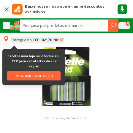
Baixe nosso novo app e ganhe descontos
exclusivos
0
Entregue no CEP:
02170-901
Escolha uma loja ou informe seu
CEP para ver ofertas da sua
região
INFORMAR LOCALIZAÇÃO
Clique na imagem para ampliar.