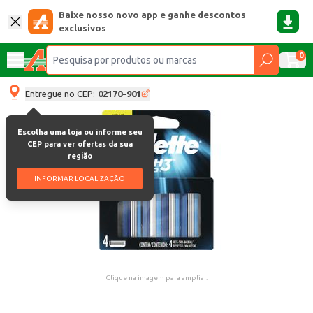
Baixe nosso novo app e ganhe descontos
exclusivos
0
Entregue no CEP:
02170-901
Escolha uma loja ou informe seu
CEP para ver ofertas da sua
região
INFORMAR LOCALIZAÇÃO
Clique na imagem para ampliar.