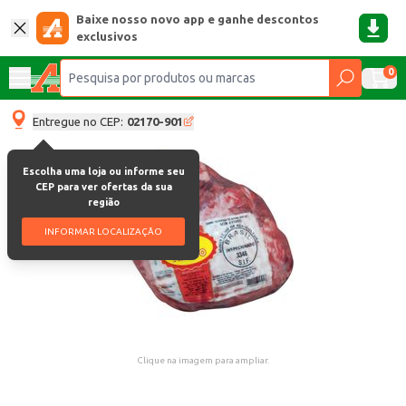
Baixe nosso novo app e ganhe descontos
exclusivos
0
Entregue no CEP:
02170-901
Escolha uma loja ou informe seu
CEP para ver ofertas da sua
região
INFORMAR LOCALIZAÇÃO
Clique na imagem para ampliar.