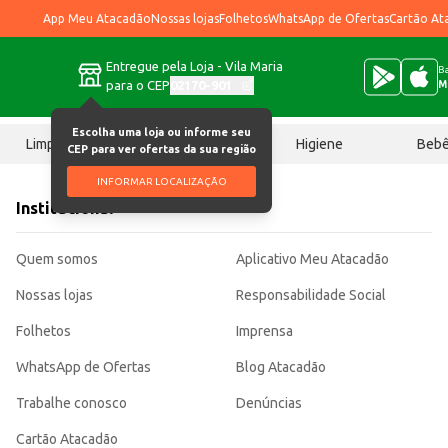
App Meu Atacadão
Nossas lojas
Folhetos
WhatsApp de Ofertas
Cartão At
Entregue pela Loja - Vila Maria
Ba
para o CEP
02170-901
M
Escolha uma loja ou informe seu
Limpeza
Chocolates
Higiene
Beb
CEP para ver ofertas da sua região
INFORMAR LOCALIZAÇÃO
Institucional
Quem somos
Aplicativo Meu Atacadão
Nossas lojas
Responsabilidade Social
Folhetos
Imprensa
WhatsApp de Ofertas
Blog Atacadão
Trabalhe conosco
Denúncias
Cartão Atacadão