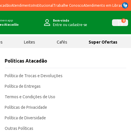
acadão
Atendimento
Institucional
Trabalhe Conosco
Atendimento em Libras
ixe o app
0
Bem-vindo
Entre ou cadastre-se
eu Atacadão
ês
Leites
Cafés
Super Ofertas
Políticas Atacadão
Política de Trocas e Devoluções
Política de Entregas
Termos e Condições de Uso
Políticas de Privacidade
Política de Diversidade
Outras Políticas