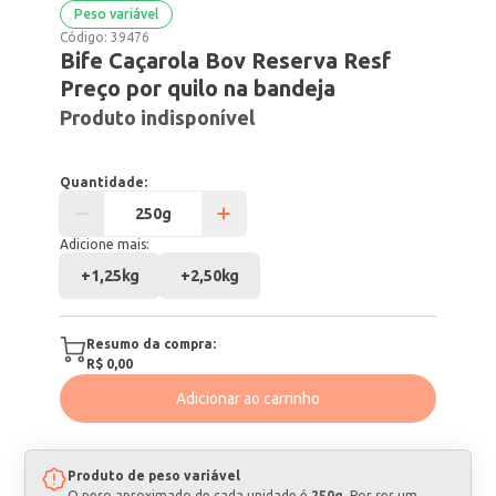
Peso variável
Código:
39476
Bife Caçarola Bov Reserva Resf
Preço por quilo na bandeja
Produto indisponível
Quantidade:
Adicione mais:
+
1,25kg
+
2,50kg
Resumo da compra:
R$ 0,00
Adicionar ao carrinho
Produto de peso variável
O peso aproximado de cada unidade é
250g
. Por ser um