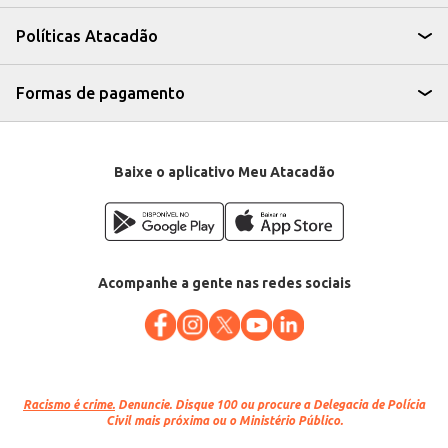
A Carne Bovina Bife Caçarola Reserva, oferecida em bandejas, proporciona
praticidade no manuseio e armazenamento, além de garantir a
Políticas Atacadão
apresentação adequada para venda direta ao consumidor ou para uso em
estabelecimentos comerciais. Sua procedência e qualidade contribuem
para a satisfação de seus clientes e o sucesso de seu negócio.
Marca: Reserva
Formas de pagamento
Departamento: Carnes, aves e peixes
Categoria: Carne bovina
EAN: 85699
Venda: Por quilo na bandeja
Baixe o aplicativo Meu Atacadão
Acompanhe a gente nas redes sociais
Racismo é crime.
Denuncie. Disque 100 ou procure a Delegacia de Polícia
Civil mais próxima ou o Ministério Público.