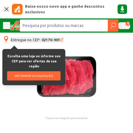
Baixe nosso novo app e ganhe descontos
exclusivos
0
Entregue no CEP:
02170-901
Escolha uma loja ou informe seu
CEP para ver ofertas da sua
região
INFORMAR LOCALIZAÇÃO
Clique na imagem para ampliar.