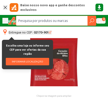
Baixe nosso novo app e ganhe descontos
exclusivos
0
Entregue no CEP:
02170-901
Escolha uma loja ou informe seu
CEP para ver ofertas da sua
região
INFORMAR LOCALIZAÇÃO
Clique na imagem para ampliar.