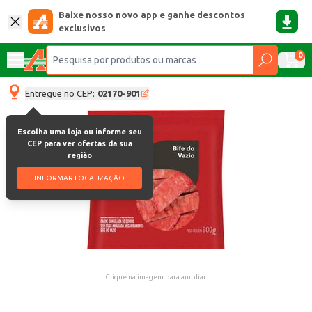
Baixe nosso novo app e ganhe descontos
exclusivos
0
Entregue no CEP:
02170-901
Escolha uma loja ou informe seu
CEP para ver ofertas da sua
região
INFORMAR LOCALIZAÇÃO
Clique na imagem para ampliar.