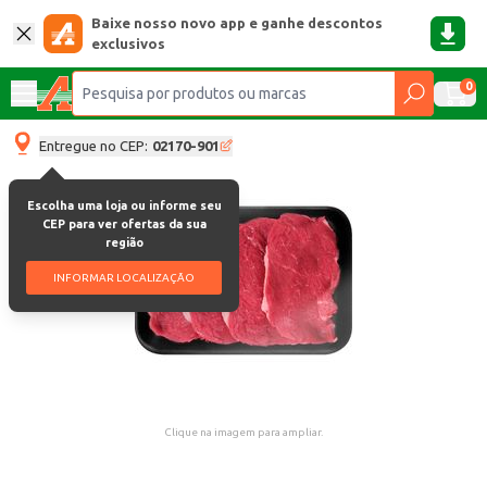
Baixe nosso novo app e ganhe descontos
exclusivos
0
Entregue no CEP:
02170-901
Escolha uma loja ou informe seu
CEP para ver ofertas da sua
região
INFORMAR LOCALIZAÇÃO
Clique na imagem para ampliar.