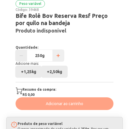
Peso variável
Código:
39468
Bife Rolê Bov Reserva Resf Preço
por quilo na bandeja
Produto indisponível
Quantidade:
Adicione mais:
+
1,25kg
+
2,50kg
Resumo da compra:
R$ 0,00
Adicionar ao carrinho
Produto de peso variável
O peso aproximado de cada unidade é
250g
. Por ser um