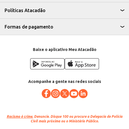
estoque.
A Carne Bovina Bife Rolê Reserva oferece praticidade e conveniência para
Políticas Atacadão
o seu negócio, permitindo que você ofereça um produto de qualidade sem
complicações. Seu formato em rolos facilita o preparo e o corte,
otimizando o tempo e o trabalho na sua cozinha. A venda por quilo
garante um bom controle de custos e margem de lucro.
Formas de pagamento
Marca: Reserva
Departamento: Carnes, aves e peixes
Categoria: Carne bovina
EAN: 85678
Venda: Por quilo na bandeja
Baixe o aplicativo Meu Atacadão
Acompanhe a gente nas redes sociais
Racismo é crime.
Denuncie. Disque 100 ou procure a Delegacia de Polícia
Civil mais próxima ou o Ministério Público.