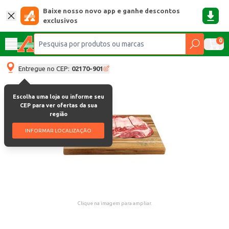
Baixe nosso novo app e ganhe descontos
exclusivos
0
Entregue no CEP:
02170-901
Escolha uma loja ou informe seu
CEP para ver ofertas da sua
região
INFORMAR LOCALIZAÇÃO
Clique na imagem para ampliar.