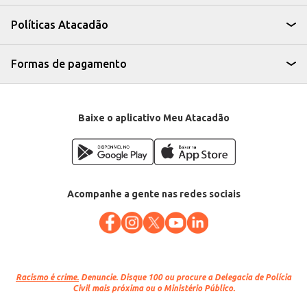
A Carne Bovina Chupa Molho Reserva Resfriada oferece um produto de
qualidade, garantindo satisfação tanto para o seu negócio quanto para
Políticas Atacadão
seus clientes. Sua praticidade na compra por quilo permite um melhor
controle de estoque e custos.
Marca: Reserva
Departamento: Carnes, aves e peixes
Formas de pagamento
Categoria: Carne bovina
EAN: 90405
Baixe o aplicativo Meu Atacadão
Acompanhe a gente nas redes sociais
Racismo é crime.
Denuncie. Disque 100 ou procure a Delegacia de Polícia
Civil mais próxima ou o Ministério Público.