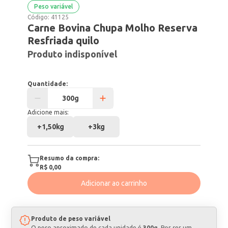
Peso variável
Código:
41125
Carne Bovina Chupa Molho Reserva
Resfriada quilo
Produto indisponível
Quantidade:
Adicione mais:
+
1,50kg
+
3kg
Resumo da compra:
R$ 0,00
Adicionar ao carrinho
Produto de peso variável
O peso aproximado de cada unidade é
300g
. Por ser um