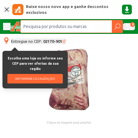
Baixe nosso novo app e ganhe descontos
exclusivos
0
Entregue no CEP:
02170-901
Escolha uma loja ou informe seu
CEP para ver ofertas da sua
região
INFORMAR LOCALIZAÇÃO
Clique na imagem para ampliar.