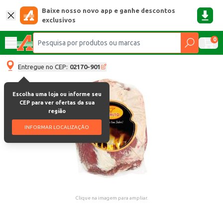
Baixe nosso novo app e ganhe descontos
exclusivos
0
Entregue no CEP:
02170-901
Escolha uma loja ou informe seu
CEP para ver ofertas da sua
região
INFORMAR LOCALIZAÇÃO
Clique na imagem para ampliar.