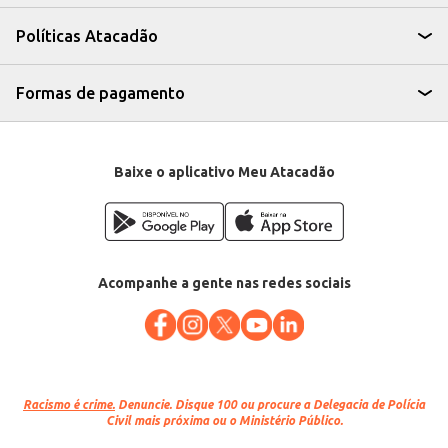
praticidade e rendimento, sendo uma excelente escolha para quem busca
um produto de qualidade para revenda ou uso em larga escala. Sua
Políticas Atacadão
procedência e o nome Friboi garantem a confiança e a satisfação dos seus
clientes.
Marca: Friboi
Departamento: Carnes, aves e peixes
Formas de pagamento
Categoria: Carne bovina
EAN: 64005
Baixe o aplicativo Meu Atacadão
Acompanhe a gente nas redes sociais
Racismo é crime.
Denuncie. Disque 100 ou procure a Delegacia de Polícia
Civil mais próxima ou o Ministério Público.