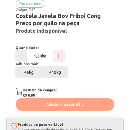
Peso variável
Código:
7471
Costela Janela Bov Friboi Cong
Preço por quilo na peça
Produto indisponível
Quantidade:
Adicione mais:
+
6kg
+
12kg
Resumo da compra:
R$ 0,00
Adicionar ao carrinho
Produto de peso variável
O peso aproximado de cada unidade é
1,20kg
. Por ser um