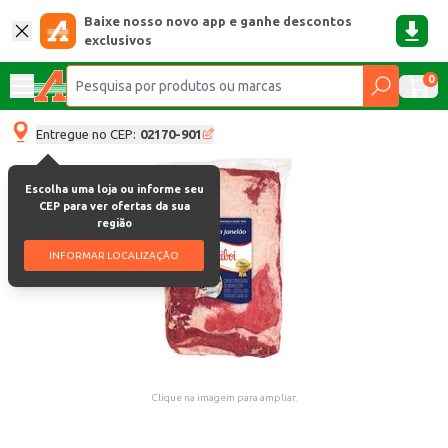
Baixe nosso novo app e ganhe descontos
exclusivos
0
Entregue no CEP:
02170-901
Escolha uma loja ou informe seu
CEP para ver ofertas da sua
região
INFORMAR LOCALIZAÇÃO
Clique na imagem para ampliar.