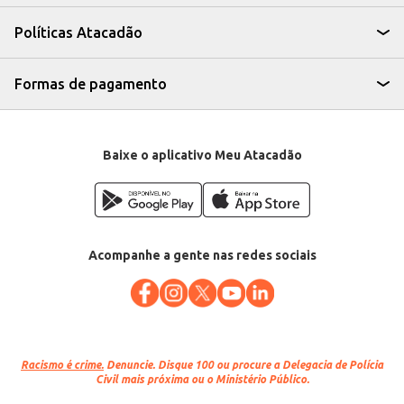
A Carne Bovina Coxão Duro Reserva Resfriada apresenta-se como uma
opção eficiente para atender às necessidades de seus clientes, seja em
Políticas Atacadão
grandes ou pequenas quantidades. Sua versatilidade na cozinha e a
praticidade da venda por quilo a tornam uma escolha inteligente para o seu
negócio.
Marca: Reserva
Formas de pagamento
Departamento: Carnes, aves e peixes
Categoria: Carne bovina
EAN: 85672
Baixe o aplicativo Meu Atacadão
Acompanhe a gente nas redes sociais
Racismo é crime.
Denuncie. Disque 100 ou procure a Delegacia de Polícia
Civil mais próxima ou o Ministério Público.