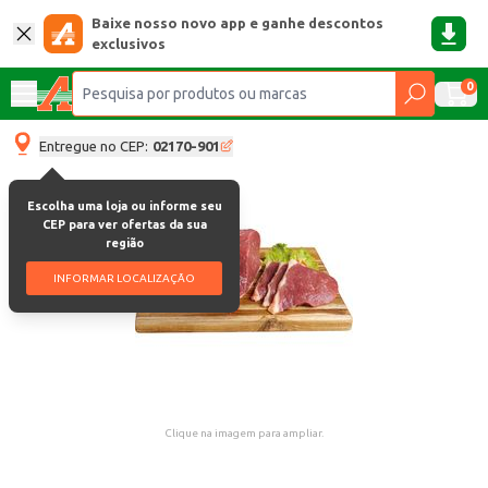
Baixe nosso novo app e ganhe descontos
exclusivos
0
Entregue no CEP:
02170-901
Escolha uma loja ou informe seu
CEP para ver ofertas da sua
região
INFORMAR LOCALIZAÇÃO
Clique na imagem para ampliar.