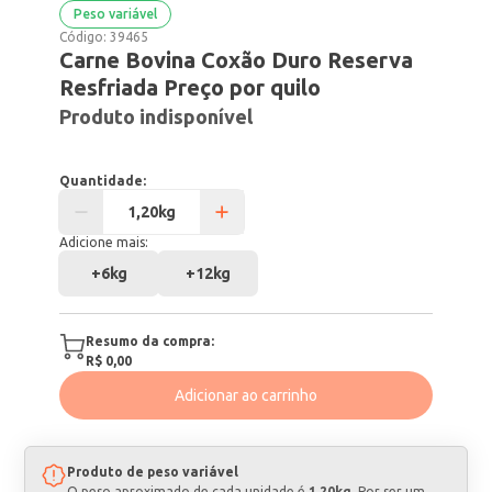
Peso variável
Código:
39465
Carne Bovina Coxão Duro Reserva
Resfriada Preço por quilo
Produto indisponível
Quantidade:
Adicione mais:
+
6kg
+
12kg
Resumo da compra:
R$ 0,00
Adicionar ao carrinho
Produto de peso variável
O peso aproximado de cada unidade é
1,20kg
. Por ser um