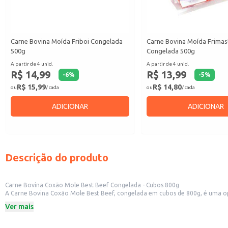
Carne Bovina Moída Friboi Congelada
Carne Bovina Moída Frimas
500g
Congelada 500g
A partir de 4 unid.
A partir de 4 unid.
R$ 14,99
R$ 13,99
-
6
%
-
5
%
R$ 15,99
R$ 14,80
ou
/ cada
ou
/ cada
ADICIONAR
ADICIONAR
Descrição do produto
Carne Bovina Coxão Mole Best Beef Congelada - Cubos 800g
A Carne Bovina Coxão Mole Best Beef, congelada em cubos de 800g, é uma opçã
qualidade para seus pratos. Sua apresentação em cubos facilita o preparo e o
Ver mais
Marca: Best Beef
Peso: 800g
Tipo de corte: Coxão Mole