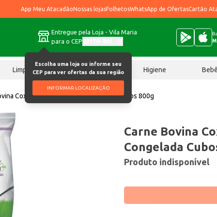
App Meu Atacadão
Nossas lojas
Folhetos
WhatsApp de Ofertas
Cartão At
Entregue pela Loja - Vila Maria
Ba
para o CEP
02170-901
M
Escolha uma loja ou informe seu
Limpeza
Chocolates
Higiene
Beb
CEP para ver ofertas da sua região
INFORMAR LOCALIZAÇÃO
ovina Coxão Mole Best Beef Congelada Cubos 800g
Carne Bovina Co
Congelada Cubo
Produto indisponível