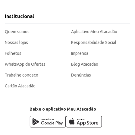
Institucional
sopados e outros.
paro e o cozimento.
nstruções de segurança alimentar.
Quem somos
Aplicativo Meu Atacadão
buindo para a eficiência na sua cozinha e a satisfação dos seus clientes. Sua 
Nossas lojas
Responsabilidade Social
Folhetos
Imprensa
WhatsApp de Ofertas
Blog Atacadão
Trabalhe conosco
Denúncias
Cartão Atacadão
Baixe o aplicativo Meu Atacadão