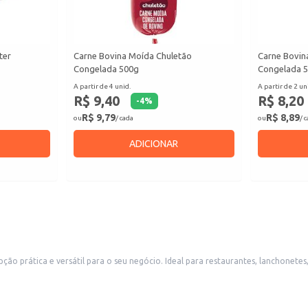
ter
Carne Bovina Moída Chuletão
Carne Bovin
Congelada 500g
Congelada 
A partir de 4 unid.
A partir de 2 un
R$ 9,40
R$ 8,20
-
4
%
R$ 9,79
R$ 8,89
ou
/ cada
ou
/ 
ADICIONAR
o prática e versátil para o seu negócio. Ideal para restaurantes, lanchonetes
 controle de porções.