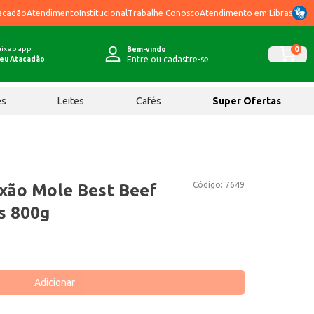
acadão
Atendimento
Institucional
Trabalhe Conosco
Atendimento em Libras
ixe o app
0
Bem-vindo
Entre ou cadastre-se
eu Atacadão
ês
Leites
Cafés
Super Ofertas
Código:
7649
xão Mole Best Beef
s 800g
Adicionar