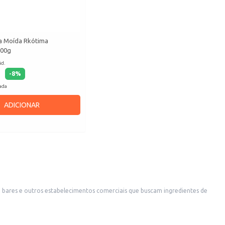
a Moída Rkótima
500g
id.
-
8
%
cada
ADICIONAR
, bares e outros estabelecimentos comerciais que buscam ingredientes de