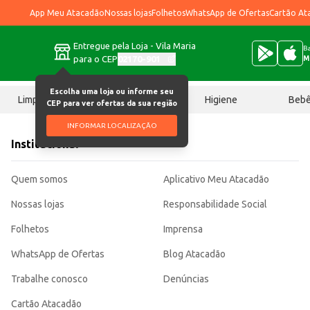
App Meu Atacadão
Nossas lojas
Folhetos
WhatsApp de Ofertas
Cartão At
Entregue pela Loja - Vila Maria
Ba
para o CEP
02170-901
M
Escolha uma loja ou informe seu
Limpeza
Chocolates
Higiene
Beb
CEP para ver ofertas da sua região
INFORMAR LOCALIZAÇÃO
Institucional
Quem somos
Aplicativo Meu Atacadão
Nossas lojas
Responsabilidade Social
Folhetos
Imprensa
WhatsApp de Ofertas
Blog Atacadão
Trabalhe conosco
Denúncias
Cartão Atacadão