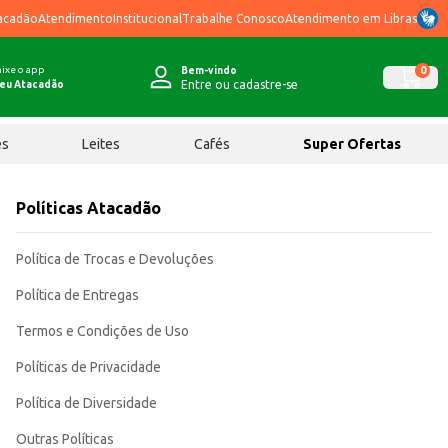
acadão
Atendimento
Institucional
Trabalhe Conosco
Atendimento em Libras
ixe o app
0
Bem-vindo
Entre ou cadastre-se
eu Atacadão
ês
Leites
Cafés
Super Ofertas
Políticas Atacadão
Política de Trocas e Devoluções
Política de Entregas
Termos e Condições de Uso
Políticas de Privacidade
Política de Diversidade
Outras Políticas