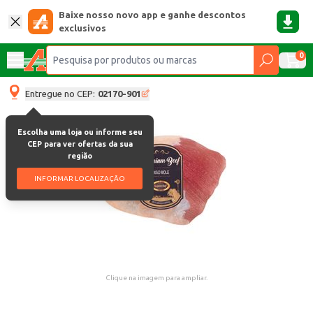
Baixe nosso novo app e ganhe descontos
exclusivos
0
Entregue no CEP:
02170-901
Escolha uma loja ou informe seu
CEP para ver ofertas da sua
região
INFORMAR LOCALIZAÇÃO
Clique na imagem para ampliar.