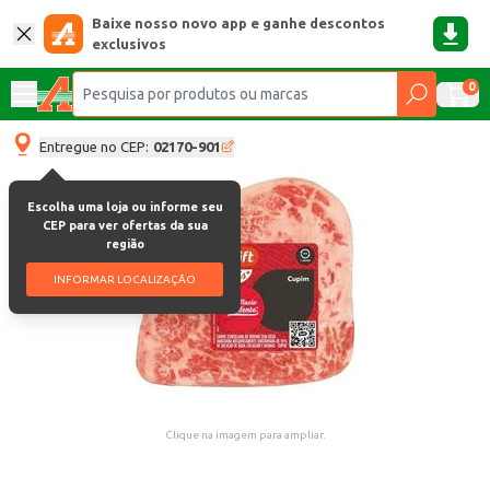
Baixe nosso novo app e ganhe descontos
exclusivos
0
Entregue no CEP:
02170-901
Escolha uma loja ou informe seu
CEP para ver ofertas da sua
região
INFORMAR LOCALIZAÇÃO
Clique na imagem para ampliar.