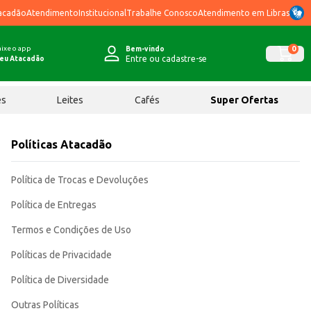
acadão
Atendimento
Institucional
Trabalhe Conosco
Atendimento em Libras
ixe o app
0
Bem-vindo
Entre ou cadastre-se
eu Atacadão
ês
Leites
Cafés
Super Ofertas
Políticas Atacadão
Política de Trocas e Devoluções
Política de Entregas
Termos e Condições de Uso
Políticas de Privacidade
Política de Diversidade
Outras Políticas