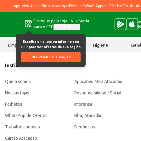
App Meu Atacadão
Nossas lojas
Folhetos
WhatsApp de Ofertas
Cartão At
Entregue pela Loja - Vila Maria
Ba
para o CEP
02170-901
M
Escolha uma loja ou informe seu
Limpeza
Chocolates
Higiene
Beb
CEP para ver ofertas da sua região
INFORMAR LOCALIZAÇÃO
Institucional
Quem somos
Aplicativo Meu Atacadão
Nossas lojas
Responsabilidade Social
Folhetos
Imprensa
WhatsApp de Ofertas
Blog Atacadão
Trabalhe conosco
Denúncias
Cartão Atacadão