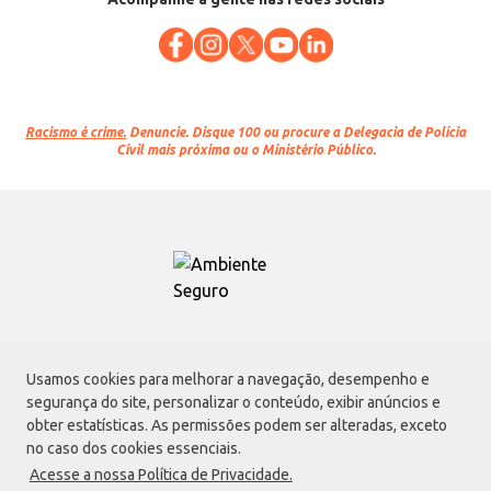
Racismo é crime.
Denuncie. Disque 100 ou procure a Delegacia de Polícia
Civil mais próxima ou o Ministério Público.
Atacadão S.A.
Usamos cookies para melhorar a navegação, desempenho e
Avenida Morvan Dias de Figueiredo, 6169, Vila Maria, São Paulo - SP | CEP
segurança do site, personalizar o conteúdo, exibir anúncios e
02170-901 | CNPJ: 75.315.333/0001-09
obter estatísticas. As permissões podem ser alteradas, exceto
Envio de documentos administrativos e jurídicos:
no caso dos cookies essenciais.
Avenida Morvan Dias de Figueiredo, 6169, Vila Maria, São Paulo - SP | CEP
Acesse a nossa Política de Privacidade.
02170-901