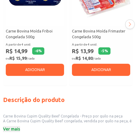
Carne Bovina Moída Friboi
Carne Bovina Moída Frimaster
Congelada 500g
Congelada 500g
A partir de 4 unid.
A partir de 4 unid.
R$ 14,99
R$ 13,99
-
6
%
-
5
%
R$ 15,99
R$ 14,80
ou
/ cada
ou
/ cada
ADICIONAR
ADICIONAR
Descrição do produto
Carne Bovina Cupim Quality Beef Congelada - Preço por quilo na peça
A Carne Bovina Cupim Quality Beef congelada, vendida por quilo na peça, é
uma opção ideal para açougues, restaurantes, e outros estabelecimentos
Ver mais
comerciais que buscam um produto de qualidade para seus clientes. Sua
apresentação em peça permite maior controle e aproveitamento do