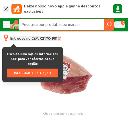
Baixe nosso novo app e ganhe descontos
exclusivos
0
Entregue no CEP:
02170-901
Escolha uma loja ou informe seu
CEP para ver ofertas da sua
região
INFORMAR LOCALIZAÇÃO
Clique na imagem para ampliar.